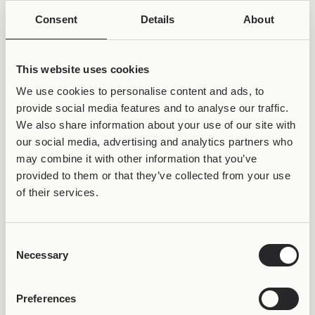
Consent
Details
About
VARIOUS ETHNIC
VARIOUS ETHNIC VARIATIONS
Joollion Charm Green
Joollion Charm Hamsa
Clover (Πράσινο
(Χρυσό Χάμσα)
This website uses cookies
34,99
€
Τριφύλλι)
34,99
€
We use cookies to personalise content and ads, to
provide social media features and to analyse our traffic.
We also share information about your use of our site with
our social media, advertising and analytics partners who
may combine it with other information that you’ve
provided to them or that they’ve collected from your use
of their services.
Consent
Necessary
Selection
VARIOUS ETHNIC VARIATIONS
VARIOUS ETHNIC
Joollion Charm Lotus
Joollion Charm Lucky
(Χρυσός Λωτός)
Acorn (Τυχερό Βελανίδι)
34,99
€
34,99
€
Preferences