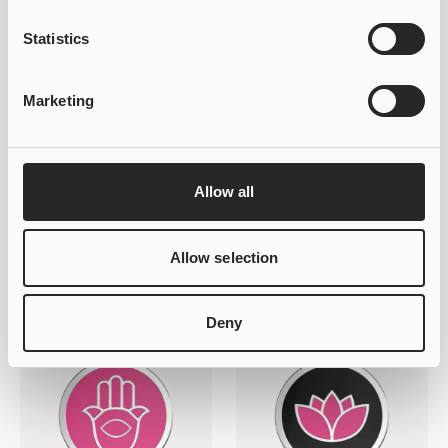
Statistics
Marketing
Allow all
VARIOUS ETHNIC VARIATIONS
MILAGRO HEARTS
Joollion Charm Maneki
Joollion Charm Pink
(Χρυσή Γάτα)
Corazon (Ροζ Καρδιά)
Allow selection
34,99
€
29,98
€
Deny