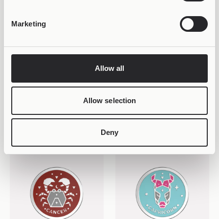
Marketing
Allow all
VARIOUS ETHNIC
ANIMAL KINGDOM
Joollion Charm Black
Joollion Charm Butterfly
Allow selection
Horseshoe (Μαύρο
(Πεταλούδα)
34,99
€
Πέταλο)
34,99
€
Deny