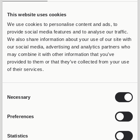
Joollion Charm Azure
Joollion Charm Bee
Beetle (Γαλάζιο Σκαθάρι)
(Μέλισσα)
29,98
€
from
34,99
€
This website uses cookies
We use cookies to personalise content and ads, to
provide social media features and to analyse our traffic.
We also share information about your use of our site with
our social media, advertising and analytics partners who
may combine it with other information that you’ve
provided to them or that they’ve collected from your use
of their services.
Consent
MILAGRO HEARTS
LUCHA LIBRE
Necessary
Selection
Joollion Charm Black
Joollion Charm Black
Corazon (Μαύρη Καρδιά)
Espiritu (Σκοτεινό
29,98
€
Πνεύμα)
Preferences
29,98
€
Statistics