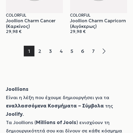
COLORFUL
COLORFUL
Joollion Charm Cancer
Joollion Charm Capricorn
(Καρκίνος)
(Αιγόκερως)
29,98
€
29,98
€
1
2
3
4
5
6
7
→
Joollions
Είναι η λέξη που έχουμε δημιουργήσει για τα
εναλλασσόμενα Κοσμήματα – Σύμβολα
της
Joolify
.
Τα Joollions (
Millions of Jools
) ενισχύουν τη
δημιουργικότητά σου και δίνουν σε κάθε κόσμημα