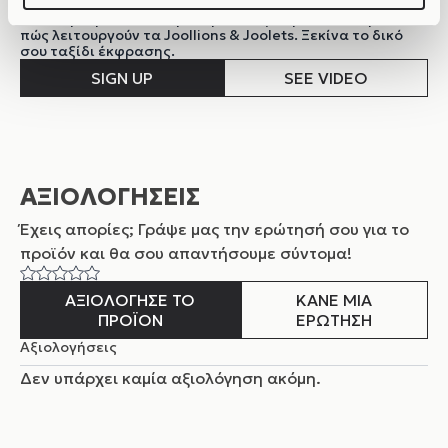
Κάνε εγγραφή στη δημιουργική κοινότητα της Joolify και
απόκτησε μοναδικά προνόμια! Δες το βίντεο και μάθε
πώς λειτουργούν τα Joollions & Joolets. Ξεκίνα το δικό
σου ταξίδι έκφρασης.
SIGN UP
SEE VIDEO
ΑΞΙΟΛΟΓΗΣΕΙΣ
Έχεις απορίες; Γράψε μας την ερώτησή σου για το
προϊόν και θα σου απαντήσουμε σύντομα!
ΑΞΙΟΛΟΓΗΣΕ ΤΟ
ΚΑΝΕ ΜΙΑ
ΠΡΟΪΟΝ
ΕΡΩΤΗΣΗ
Αξιολογήσεις
Δεν υπάρχει καμία αξιολόγηση ακόμη.