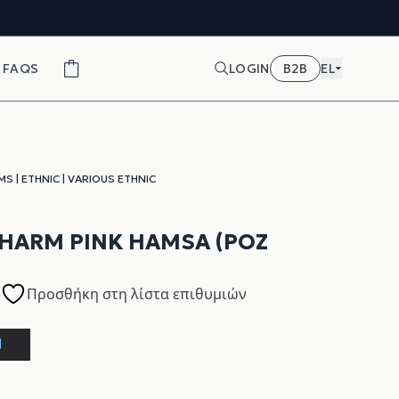
FAQS
LOGIN
B2B
EL
MS
|
ETHNIC
|
VARIOUS ETHNIC
HARM PINK HAMSA (ΡΟΖ
Προσθήκη στη λίστα επιθυμιών