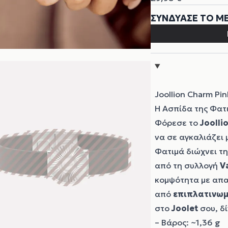
Joollion Charm Pi
Η Ασπίδα της Φατ
Φόρεσε το
Joolli
να σε αγκαλιάζει 
Φατιμά διώχνει τη
από τη συλλογή
V
κομψότητα με απαλ
από
επιπλατινωμέ
στο
Joolet
σου, δί
– Βάρος: ~1,36 g