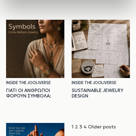
INSIDE THE JOOLIVERSE
INSIDE THE JOOLIVERSE
ΓΙΑΤΊ ΟΙ ΆΝΘΡΩΠΟΙ
SUSTAINABLE JEWELRY
ΦΟΡΟΎΝ ΣΎΜΒΟΛΑ;
DESIGN
Σελιδοποίηση
1
2
3
4
Older posts
άρθρων