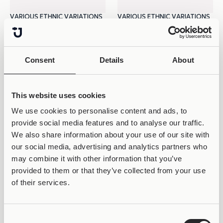
VARIOUS ETHNIC VARIATIONS
VARIOUS ETHNIC VARIATIONS
Joollion Charm Fishes
Joollion Charm Hamsa
(Χρυσά Ψάρια)
(Χρυσό Χάμσα)
34,99
€
34,99
€
Consent
Details
About
This website uses cookies
We use cookies to personalise content and ads, to
provide social media features and to analyse our traffic.
We also share information about your use of our site with
our social media, advertising and analytics partners who
may combine it with other information that you’ve
VARIOUS ETHNIC VARIATIONS
VARIOUS ETHNIC VARIATIONS
provided to them or that they’ve collected from your use
Joollion Charm Lotus
Joollion Charm Maneki
of their services.
(Χρυσός Λωτός)
(Χρυσή Γάτα)
34,99
€
34,99
€
Consent