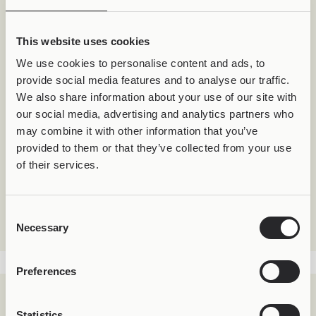
Τα καλύτερα σύμβολα αφήνουν χώρο
για ερμηνεία
This website uses cookies
Τα πιο ισχυρά σύμβολα δεν προσπαθούν να
εξηγήσουν τα πάντα.
We use cookies to personalise content and ads, to
provide social media features and to analyse our traffic.
Αφήνουν χώρο.
We also share information about your use of our site with
Χώρο για:
our social media, advertising and analytics partners who
προσωπικές εμπειρίες
may combine it with other information that you’ve
διαφορετικές αναγνώσεις και
provided to them or that they’ve collected from your use
νέα νοήματα
of their services.
Ίσως γι’ αυτό κάποια σύμβολα παραμένουν μαζί μας
για χρόνια.
Consent
Επειδή εξελίσσονται μαζί μας.
Necessary
Selection
Preferences
Statistics