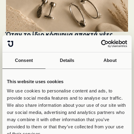
Όταν το ίδιο κόσμημα αποκτά νέες
ζωές
Σήμερα, ένα διακοσμητικό στοιχείο μπορεί να
φορεθεί:
Consent
Details
About
σε
δαχτυλίδι
σε
βραχιόλι
σε
κολιέ
This website uses cookies
Το ίδιο αντικείμενο.
We use cookies to personalise content and ads, to
Διαφορετικές εμπειρίες.
provide social media features and to analyse our traffic.
Και ίσως αυτό να είναι μόνο η αρχή.
We also share information about your use of our site with
our social media, advertising and analytics partners who
Θα μπορούσε αύριο να αποκτήσει νέα ζωή και σε:
may combine it with other information that you’ve
σκουλαρίκια;
provided to them or that they’ve collected from your use
μανικετόκουμπα;
of their services.