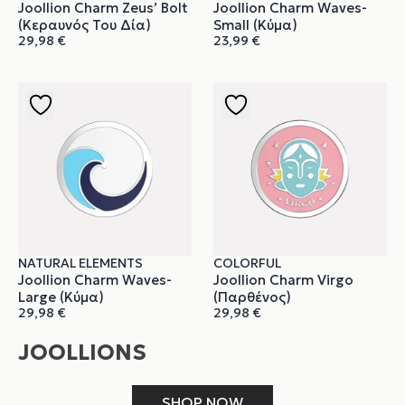
Joollion Charm Zeus’ Bolt
Joollion Charm Waves-
(Κεραυνός Του Δία)
Small (Κύμα)
29,98
€
23,99
€
NATURAL ELEMENTS
COLORFUL
Joollion Charm Waves-
Joollion Charm Virgo
Large (Κύμα)
(Παρθένος)
29,98
€
29,98
€
JOOLLIONS
SHOP NOW