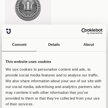
POSEIDON
Joollion Charm
Poseidon’s Trident
Consent
Details
About
(Τρίαινα Του Ποσειδώνα)
30,00
€
This website uses cookies
We use cookies to personalise content and ads, to
provide social media features and to analyse our traffic.
Poseidon
We also share information about your use of our site with
Η Δύναμη της Θάλασσας, μες στα Χέρια σου
our social media, advertising and analytics partners who
Μια συλλογή-αφιέρωση στον
θεό των θαλασσών
,
may combine it with other information that you’ve
provided to them or that they’ve collected from your use
τον κυρίαρχο των κυμάτων και των ρευμάτων, των
of their services.
καταιγίδων και των ψιθύρων του βυθού. Κάθε