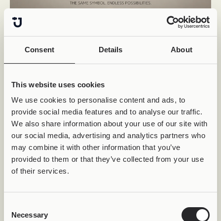
Όταν ένα αντικείμενο αποκτά νέες
ζωές
Consent
Details
About
Σήμερα, ένα Joollion μπορεί να φορεθεί:
σε δαχτυλίδι
σε βραχιόλι ή
This website uses cookies
σε κολιέ
We use cookies to personalise content and ads, to
Το ίδιο αντικείμενο. Διαφορετικές μορφές.
provide social media features and to analyse our traffic.
Διαφορετικές εμπειρίες.
We also share information about your use of our site with
our social media, advertising and analytics partners who
Και ίσως αυτό να είναι μόνο η αρχή.
may combine it with other information that you’ve
Όταν ένα σύστημα σχεδιάζεται γύρω από τη
provided to them or that they’ve collected from your use
συμβατότητα, οι δυνατότητες δεν περιορίζονται
of their services.
απαραίτητα στα αντικείμενα που υπάρχουν
σήμερα.
Consent
Νέες βάσεις. Νέες χρήσεις. Νέοι τρόποι έκφρασης.
Necessary
Selection
Χωρίς να χρειάζεται να αλλάξει ο ίδιος ο