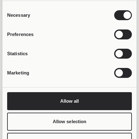
ΚΕΡΔΙΣΕ 50% OFF &
Consent
LIFETIME WARRANTY
Necessary
Selection
Preferences
Statistics
Marketing
Allow all
Allow selection