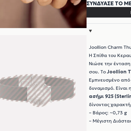
Joollion Charm Th
Η Σπίθα του Κερα
Νιώσε την ένταση 
σου. Το
Joollion
T
Εμπνευσμένο από τ
δυναμισμό. Είναι 
ασήμι 925 (Sterli
δίνοντας χαρακτή
– Βάρος: ~0,73 g
– Μέγιστη Διάστα