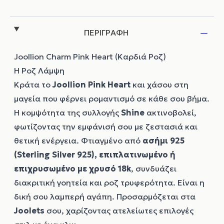
ΠΕΡΙΓΡΑΦΗ
Joollion Charm Pink Heart (Καρδιά Ροζ)
Η Ροζ Λάμψη
Κράτα το
Joollion
Pink Heart
και χάσου στη
μαγεία που φέρνει ρομαντισμό σε κάθε σου βήμα.
Η κομψότητα της συλλογής
Shine
ακτινοβολεί,
φωτίζοντας την εμφάνισή σου με ζεστασιά και
θετική ενέργεια. Φτιαγμένο από
ασήμι 925
(Sterling Silver 925), επιπλατινωμένο ή
επιχρυσωμένο με χρυσό 18k
, συνδυάζει
διακριτική γοητεία και ροζ τρυφερότητα. Είναι η
δική σου λαμπερή αγάπη. Προσαρμόζεται στα
Joolets
σου, χαρίζοντας ατελείωτες επιλογές