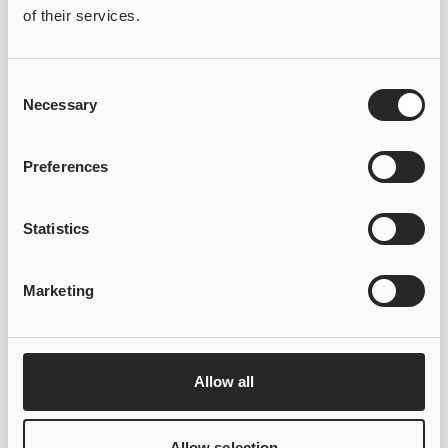
of their services.
Consent
Necessary
Selection
ΚΕΡΔΙΣΕ 50% OFF &
LIFETIME WARRANTY
Preferences
Statistics
Marketing
Allow all
Allow selection