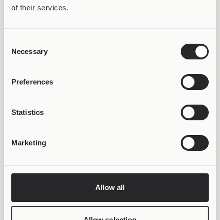
of their services.
Consent
Necessary
Selection
ΚΕΡΔΙΣΕ 50% OFF &
LIFETIME WARRANTY
Preferences
Statistics
Marketing
Allow all
Allow selection