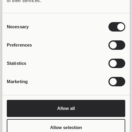
of their services.
Consent
Necessary
Selection
Preferences
ΚΕΡΔΙΣΕ 50% OFF &
Statistics
LIFETIME WARRANTY
Marketing
Allow all
Allow selection