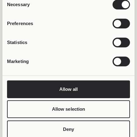
Necessary
Selection
ΚΕΡΔΙΣΕ 50% OFF &
Preferences
LIFETIME WARRANTY
Statistics
Marketing
Allow all
Allow selection
Deny