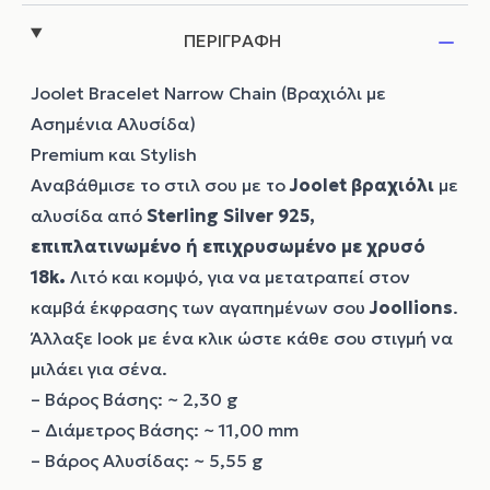
ΠΕΡΙΓΡΑΦΗ
Joolet Bracelet Narrow Chain (Βραχιόλι με
Ασημένια Αλυσίδα)
Premium και Stylish
Αναβάθμισε το στιλ σου με το
Joolet
βραχιόλι
με
αλυσίδα από
Sterling Silver 925,
επιπλατινωμένο ή επιχρυσωμένο με χρυσό
18k
.
Λιτό και κομψό, για να μετατραπεί στον
καμβά έκφρασης των αγαπημένων σου
Joollions
.
Άλλαξε look με ένα κλικ ώστε κάθε σου στιγμή να
μιλάει για σένα.
– Βάρος Βάσης: ~ 2,30 g
– Διάμετρος Βάσης: ~ 11,00 mm
– Βάρος Αλυσίδας: ~ 5,55 g