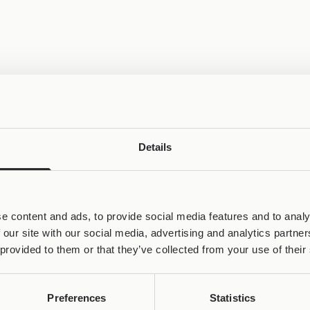
Details
e content and ads, to provide social media features and to analy
 our site with our social media, advertising and analytics partn
 provided to them or that they’ve collected from your use of their
πο
 Artifacts
φέρνει στο φως τη δύναμη και τη μυσταγωγία
α ιερά προσωπεία, κάθε
Joollion
είναι ένα θραύσμα αιων
Preferences
Statistics