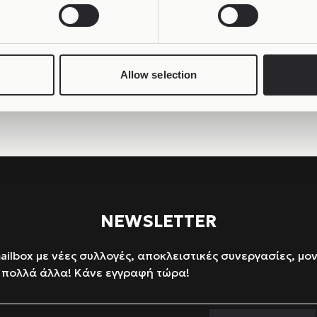
925
, με σμιλεμένες λεπτομέρειες που αποτυπώνουν την έ
ότερο από αισθητική: ένα ιστορικό φορτίο. Κάθε μάσκα δ
 μέρος του μύθου.
Allow selection
NEWSLETTER
mailbox με νέες συλλογές, αποκλειστικές συνεργασίες, μο
 πολλά άλλα! Κάνε εγγραφή τώρα!