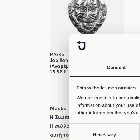
MASKS
Joollion Charm Agamemnon
(Αγαμέμνων)
Consent
29,98
€
This website uses cookies
We use cookies to personalis
information about your use of
Masks
other information that you’ve
Η Σιωπή της Ιστορίας έχει Πρόσω
Η συλλογή
Masks
της
Ancient Greek
Consent
αυτή του Αγαμέμνονα μέχρι άγνωστ
Necessary
Selection