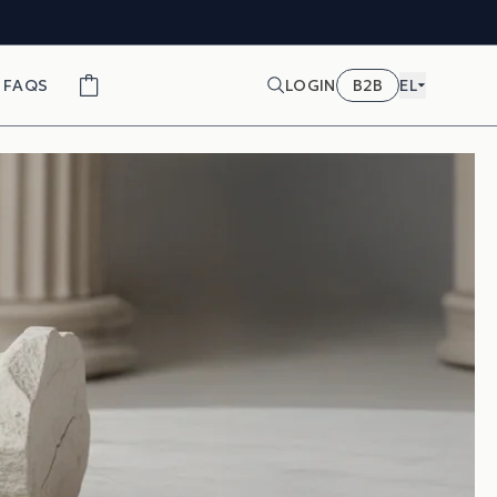
FAQS
LOGIN
B2B
EL