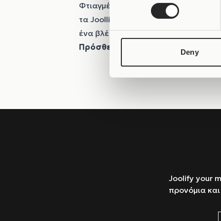
Φτιαγμένα από
οξειδωμένο ασήμι 
τα Joollions κουβαλούν κάτι περισσ
ένα βλέμμα που σε κοιτά πίσω.
Πρόσθεσέ τη στο
Joolet
σου. Γίνε
Deny
Joolify your 
προνόμια και