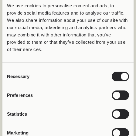
We use cookies to personalise content and ads, to
provide social media features and to analyse our traffic.
We also share information about your use of our site with
Transparent Customization
our social media, advertising and analytics partners who
Όταν το Σύστημα Σε Μαθαίνει
may combine it with other information that you’ve
provided to them or that they’ve collected from your use
Κάθε φορά που καταχωρείς ένα κόσμημα στο
of their services.
προσωπικό σου προφίλ, ενεργοποιείται η
εγγύηση
εφ’ όρου ζωής
και η εμπειρία εξατομικεύεται.
Η Joolify μαθαίνει τις προτιμήσεις σου και μπορεί
Consent
Necessary
να σου προτείνει νέα Joollions ή Joolets που
Selection
ταιριάζουν στο προσωπικό σου στιλ.
Αν αγαπάς ένα συγκεκριμένο design ή μια
Preferences
συγκεκριμένη αισθητική, το σύστημα μπορεί να σου
προτείνει δημιουργίες που συμπληρώνουν τη
Statistics
συλλογή σου.
Σαν ένας προσωπικός στιλίστας που εξελίσσεται
Marketing