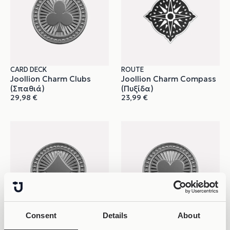
CARD DECK
ROUTE
Joollion Charm Clubs
Joollion Charm Compass
(Σπαθιά)
(Πυξίδα)
29,98
€
23,99
€
Consent
Details
About
CARD DECK
CARD DECK