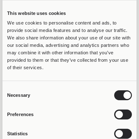
Joollion Charm Diamonds
Joollion Charm Hearts
(Καρό)
(Κούπες)
29,98
€
29,98
€
This website uses cookies
We use cookies to personalise content and ads, to
provide social media features and to analyse our traffic.
We also share information about your use of our site with
our social media, advertising and analytics partners who
may combine it with other information that you’ve
provided to them or that they’ve collected from your use
of their services.
Consent
CARD DECK
Joollion Charm Spades
Necessary
Selection
(Μπαστούνια)
29,98
€
Preferences
Statistics