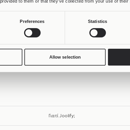
 provided to them or that they’ve collected from your use of their
ι στην Ελλάδα
.
τα εναλλασσόμενα σύμβολα, δηλαδή τα Joollions που επίσ
Preferences
Statistics
ι κυριολεκτικά ανεξάντλητα! Για παράδειγμα, ο πελάτης αγο
ου αγοράζει αναλόγως με το στιλ, τη διάθεση, την περίστα
ify, και οι μελλοντικές συνεργασίες με καλλιτέχνες, προσωπ
μημάτων και πωλήσεων!
Allow selection
nstagram
και στο
Facebook
θα βοηθήσει για τη διαμόρφωσ
Γιατί Joolify;