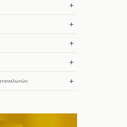
 καταναλωτών;