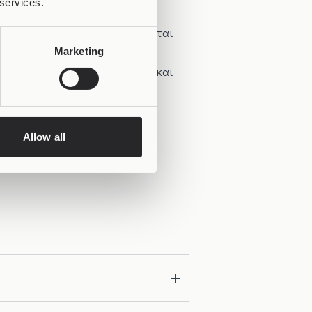
 services.
ης σχεδιάζονται και παράγονται
Marketing
ράζει ένα δαχτυλίδι (
Joolet
) και
ση και το πώς νιώθει!
ικότητες και celebrities
Allow all
η μιας πρώτης εικόνας!