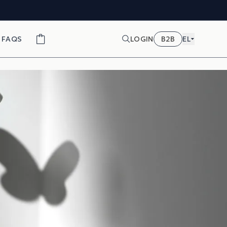
FAQS
LOGIN
B2B
EL