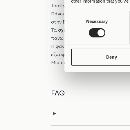
other information that you’ve
Joolify
σχεδιάζει και κατασκευάζε
Πάνω στο κάθε Joolet κουμπώνουν 
Consent
Necessary
στην Ελλάδα.
Selection
Τα σχέδια των
Joollions
(tops) είνα
πάνω του εναλλάσσει τα Joollions π
Η φαντασία των σχεδιαστών της Jool
εξασφαλίζουν μια συνεχή ροή κοσ
Deny
Μία επίσκεψη στη σελίδα μας στο
I
FAQ